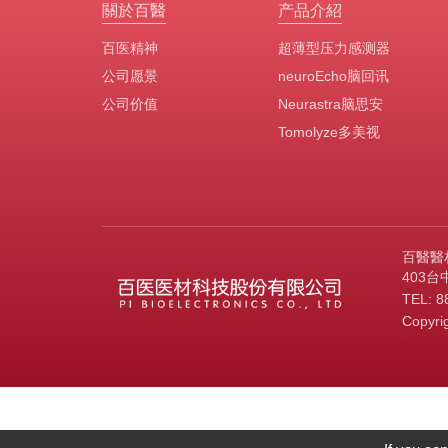
關於百醫
产品介紹
百医精神
超薄型压力感测器
公司愿景
neuroEcho脑回讯
公司价值
Neurastra脑思安
Tomolyze多美视
百醫醫
403台
TEL:
8
Copy
Design